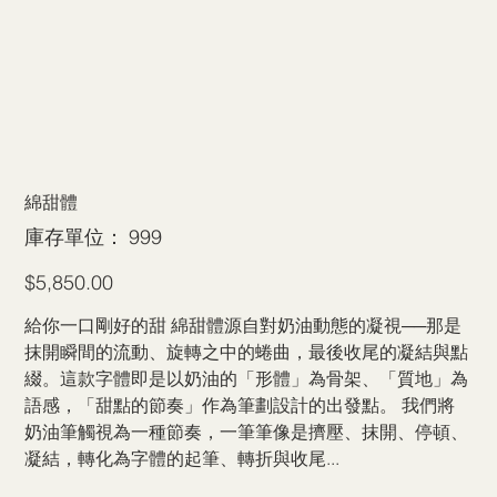
綿甜體
SKU
庫存單位：
999
999
價
$5,850.00
格
給你一口剛好的甜 綿甜體源自對奶油動態的凝視──那是
抹開瞬間的流動、旋轉之中的蜷曲，最後收尾的凝結與點
綴。這款字體即是以奶油的「形體」為骨架、「質地」為
語感，「甜點的節奏」作為筆劃設計的出發點。 我們將
奶油筆觸視為一種節奏，一筆筆像是擠壓、抹開、停頓、
凝結，轉化為字體的起筆、轉折與收尾...