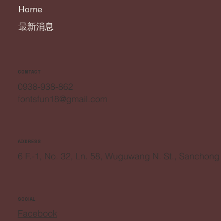
Home
最新消息
CONTACT
0938-938-862
fontsfun18@gmail.com
ADDRESS
6 F.-1, No. 32, Ln. 58, Wuguwang N. St., Sanchong
SOCIAL
Facebook