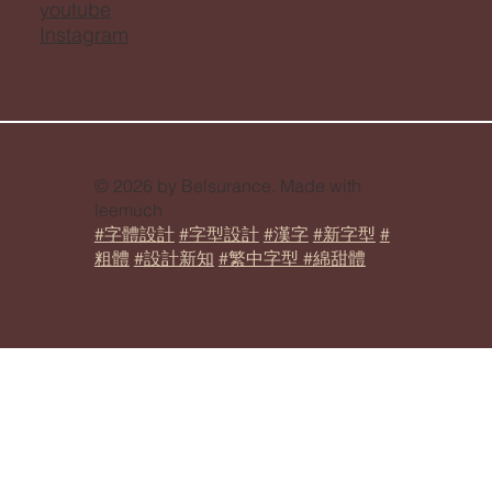
youtube
Instagram
© 2026 by Belsurance. Made with
leemuch
#字體設計
#字型設計
#漢字
#新字型
#
粗體
#設計新知
#繁中字型 #綿甜體