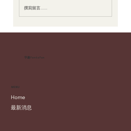
撰寫留言......
故事字體設計：有故事的字體背後的設計
哲學
字趣fontsfun
MENU
Home
最新消息