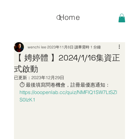
Home
wenchi lee
2023年11月8日
讀畢需時 1 分鐘
【 娉婷體 】2024/1/16集資正
式啟動
已更新：
2023年12月29日
⏱ 最後填寫問卷機會，註冊最優惠通知：
https://ooopenlab.cc/quiz/NMFlQ1SW7LtSZl
S0IzK1