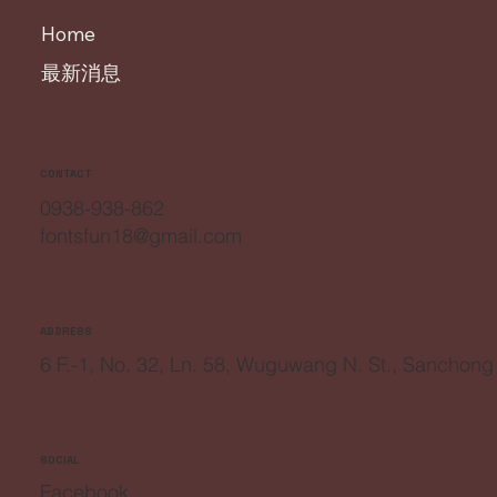
Home
最新消息
CONTACT
0938-938-862
fontsfun18@gmail.com
ADDRESS
6 F.-1, No. 32, Ln. 58, Wuguwang N. St., Sanchong
SOCIAL
Facebook