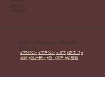
youtube
Instagram
© 2026 by Belsurance. Made with
leemuch
#字體設計
#字型設計
#漢字
#新字型
#
粗體
#設計新知
#繁中字型 #綿甜體