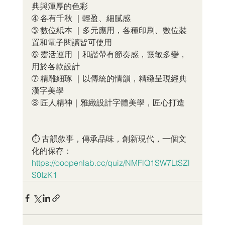
典與渾厚的色彩
➃ 各有千秋 ｜輕盈、細膩感
➄ 數位紙本 ｜多元應用，各種印刷、數位裝
置和電子閱讀皆可使用
➅ 靈活運用 ｜和諧帶有節奏感，靈敏多變，
用於各款設計
➆ 精雕細琢 ｜以傳統的情韻，精緻呈現經典
漢字美學
➇ 匠人精神｜雅緻設計字體美學，匠心打造
⏱ 古韻敘事，傳承品味，創新現代，一個文
化的保存：
https://ooopenlab.cc/quiz/NMFlQ1SW7LtSZl
S0IzK1