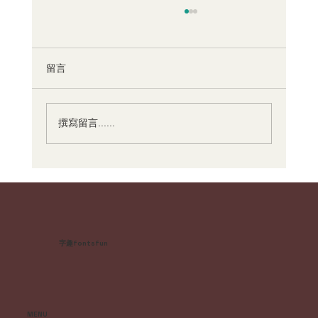
留言
撰寫留言......
故事字體設計：有故事的字體背後的設計
哲學
字趣fontsfun
MENU