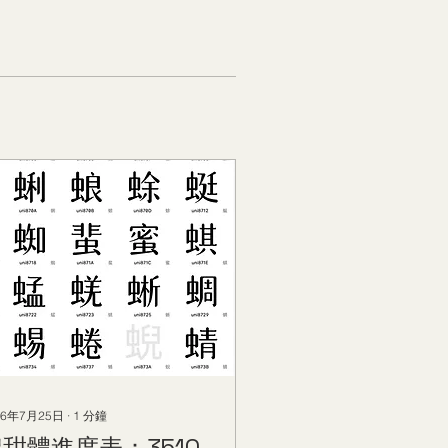
26年7月25日
∙
1
分鐘
甜體進度表：3510