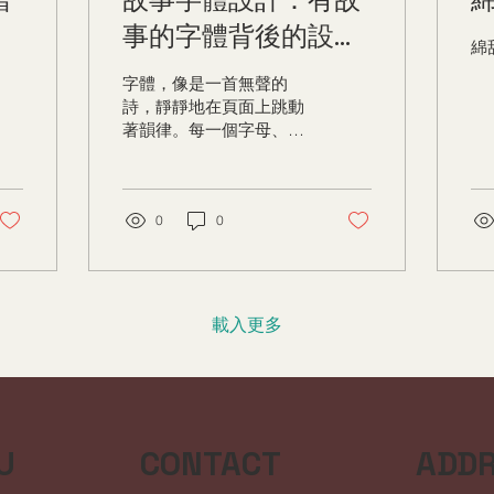
事的字體背後的設計
綿
登
哲學
字體，像是一首無聲的
詩，靜靜地在頁面上跳動
著韻律。每一個字母、每
一條筆劃，都承載著設計
師的心思與情感。當我凝
視那些精心雕琢的字體
時，彷彿能聽見它們低
0
0
語，講述著一段段動人的
故事。這些故事不僅是字
體的起源，更是設計哲學
的精髓所在。今天，我想
載入更多
帶你一起走進這個充滿溫
度與靈魂的字體世界，探
索那些有故事的字體背
後，深藏的設計哲學。 字
體設計的靈魂：故事與情
感的交織 字體設計，絕非
CONTACT
ADD
U
僅僅是線條的排列組合。