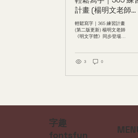
計畫 (楊明文老師
《明文字體》同步
輕鬆寫字｜365 練習計畫
場！)
(第二版更新) 楊明文老師
《明文字體》同步登場！
1.結合漫畫 × 書法 × 練習
的入門書，希望透過這份
問卷了解大家的需求，做
出真正好用、好看、好入
3
0
門的書法書。 現在只要花
一分鐘，就能享早鳥優
惠，立省 50 元！ 2.楊明
文老師《明文字體》即將
同步登場！ 未來只要打開
手機，就能隨時挑選老師
的字來練習，讓學寫字變
得更輕鬆、更便利。 明文
字趣
字體，就能享早鳥優惠，
立馬再省 150 元！
MEN
fontsfun