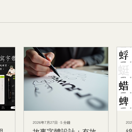
2026年7月27日
∙
5
分鐘
20
習
故事字體設計：有故
綿