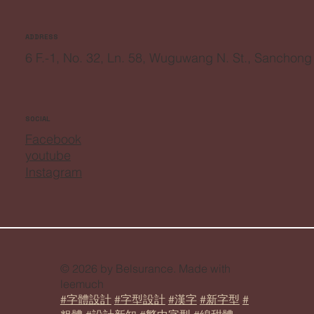
fontsfun18@gmail.com
ADDRESS
6 F.-1, No. 32, Ln. 58, Wuguwang N. St., Sanchong
SOCIAL
Facebook
youtube
Instagram
© 2026 by Belsurance. Made with