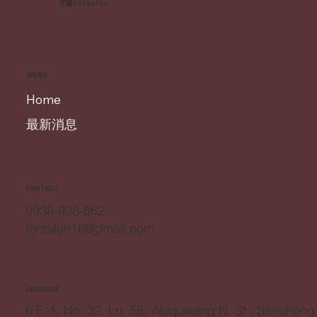
字趣fontsfun
MENU
Home
最新消息
CONTACT
0938-938-862
fontsfun18@gmail.com