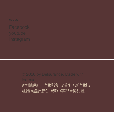
ADDRESS
6 F.-1, No. 32, Ln. 58, Wuguwang N. St., Sanchong
SOCIAL
Facebook
youtube
Instagram
© 2026 by Belsurance. Made with
leemuch
#字體設計
#字型設計
#漢字
#新字型
#
粗體
#設計新知
#繁中字型 #綿甜體