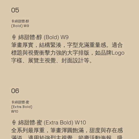
05
🍦綿甜體‧醇
(Bold) W9
🍦 綿甜體‧醇 (Bold) W9
筆畫厚實，結構緊湊，字型充滿重量感。適合
標題與視覺衝擊力強的大字排版，如品牌Logo
字樣、展覽主視覺、封面設計等。
06
🍦綿甜體‧蜜
(Extra Bold)
W10
🍦 綿甜體‧蜜 (Extra Bold) W10
全系列最厚重，筆畫渾圓飽滿，甜度與存在感
滿溢。適用於強烈主視覺、節慶活動海報、吸