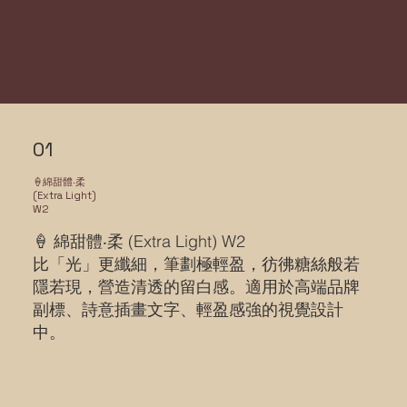
01
🍦綿甜體‧柔
(Extra Light)
W2
🍦 綿甜體‧柔 (Extra Light) W2
比「光」更纖細，筆劃極輕盈，彷彿糖絲般若
隱若現，營造清透的留白感。適用於高端品牌
副標、詩意插畫文字、輕盈感強的視覺設計
中。